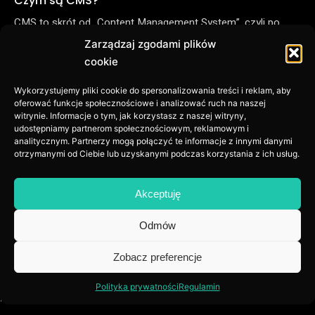
Czym są CMS?
CMS to skrót od „Content Management System”, czyli po
polsku system zarządzania treścią. Są to strony lub
Zarządzaj zgodami plików
oprogramowania, dzięki którym możemy tworzyć własne…
cookie
READ MORE
Wykorzystujemy pliki cookie do spersonalizowania treści i reklam, aby
oferować funkcje społecznościowe i analizować ruch na naszej
witrynie. Informacje o tym, jak korzystasz z naszej witryny,
udostępniamy partnerom społecznościowym, reklamowym i
analitycznym. Partnerzy mogą połączyć te informacje z innymi danymi
otrzymanymi od Ciebie lub uzyskanymi podczas korzystania z ich usług.
Akceptuję
Agencja Marketingu Ads Like
Odmów
Kluczową kwestią w pracy z klientem jest zrozumienie potrzeb
Zobacz preferencje
i dostosowaniu ich do rynku. Tylko mierzalne efekty mają sens,
buduj markę z nami w długim horyzoncie i pracuj nad Swoją
Polityka prywatności
Regulamin
pozycję z AdsLike! Zapraszamy do współpracy.