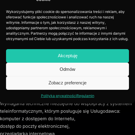
korzystanie z Formularza Kontaktowego,
Wykorzystujemy pliki cookie do spersonalizowania treści i reklam, aby
Świadczenie Usług Elektronicznych na rzecz Usługobiorców
oferować funkcje społecznościowe i analizować ruch na naszej
odbywa się na warunkach określonych w Regulaminie.
witrynie. Informacje o tym, jak korzystasz z naszej witryny,
WARUNKI ŚWIADCZENIA I ZAWIERANIA UMÓW O
udostępniamy partnerom społecznościowym, reklamowym i
analitycznym. Partnerzy mogą połączyć te informacje z innymi danymi
ŚWIADCZENIE USŁUG ELEKTRONICZNYCH
otrzymanymi od Ciebie lub uzyskanymi podczas korzystania z ich usług.
Świadczenie Usług Elektronicznych określonych w rozdziale III
pkt. 1 Regulaminu przez Usługodawcę jest nieodpłatne.
Akceptuję
Okres na jaki umowa zostaje zawarta:
umowa o świadczenie Usługi Elektronicznej polegającej na
Odmów
umożliwieniu wysłania wiadomości za pośrednictwem
Formularza Kontaktowego zawierana jest na czas oznaczony i
Zobacz preferencje
ulega rozwiązaniu z chwilą wysłania wiadomości albo
zaprzestania jej wysyłania przez Usługobiorcę.
Polityka prywatności
Regulamin
Wymagania techniczne niezbędne do współpracy z systemem
teleinformatycznym, którym posługuje się Usługodawca:
komputer z dostępem do Internetu,
dostęp do poczty elektronicznej,
przeglądarka internetowa,