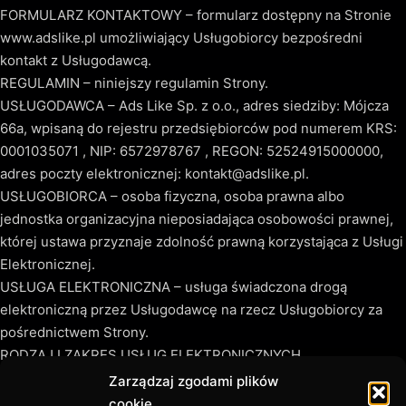
FORMULARZ KONTAKTOWY – formularz dostępny na Stronie
www.adslike.pl umożliwiający Usługobiorcy bezpośredni
kontakt z Usługodawcą.
REGULAMIN – niniejszy regulamin Strony.
USŁUGODAWCA – Ads Like Sp. z o.o., adres siedziby: Mójcza
66a, wpisaną do rejestru przedsiębiorców pod numerem KRS:
0001035071 , NIP: 6572978767 , REGON: 52524915000000,
adres poczty elektronicznej: kontakt@adslike.pl.
USŁUGOBIORCA – osoba fizyczna, osoba prawna albo
jednostka organizacyjna nieposiadająca osobowości prawnej,
której ustawa przyznaje zdolność prawną korzystająca z Usługi
Elektronicznej.
USŁUGA ELEKTRONICZNA – usługa świadczona drogą
elektroniczną przez Usługodawcę na rzecz Usługobiorcy za
pośrednictwem Strony.
RODZAJ I ZAKRES USŁUG ELEKTRONICZNYCH
Usługodawca umożliwia za pośrednictwem Strony korzystanie
Zarządzaj zgodami plików
z Usług Elektronicznych takich jak:
cookie