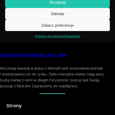
Akceptuję
Jesteśmy elastyczni i dostosowujemy nasze usługi do
indywidualnych potrzeb każdego klienta.
Odmów
Zapraszamy do
kontaktu z nami
, aby poznać szczegóły naszej
Zobacz preferencje
oferty oraz uzyskać bezpłatną wycenę.
Polityka prywatności
Regulamin
Agencja Marketingu Ads Like
Kluczową kwestią w pracy z klientem jest zrozumienie potrzeb
i dostosowaniu ich do rynku. Tylko mierzalne efekty mają sens,
buduj markę z nami w długim horyzoncie i pracuj nad Swoją
pozycję z AdsLike! Zapraszamy do współpracy.
Strony