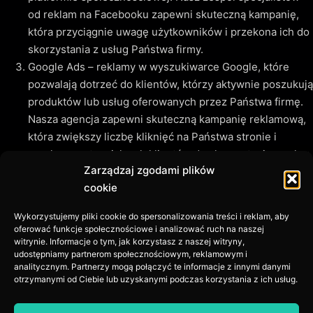
od reklam na Facebooku zapewni skuteczną kampanię,
która przyciągnie uwagę użytkowników i przekona ich do
skorzystania z usług Państwa firmy.
Google Ads – reklamy w wyszukiwarce Google, które
pozwalają dotrzeć do klientów, którzy aktywnie poszukują
produktów lub usług oferowanych przez Państwa firmę.
Nasza agencja zapewni skuteczną kampanię reklamową,
która zwiększy liczbę kliknięć na Państwa stronie i
przekona potencjalnych klientów do skorzystania z usług.
Zarządzaj zgodami plików
Prowadzenie Social Media – nasz zespół specjalistów od
cookie
mediów społecznościowych zadba o Państwa obecność
na popularnych platformach społecznościowych, takich
Wykorzystujemy pliki cookie do spersonalizowania treści i reklam, aby
jak Facebook, Instagram, Twitter czy LinkedIn. Będziemy
oferować funkcje społecznościowe i analizować ruch na naszej
publikować wartościowe treści, które zainteresują
witrynie. Informacje o tym, jak korzystasz z naszej witryny,
udostępniamy partnerom społecznościowym, reklamowym i
użytkowników i zachęcą ich do interakcji z Państwa firmą.
analitycznym. Partnerzy mogą połączyć te informacje z innymi danymi
otrzymanymi od Ciebie lub uzyskanymi podczas korzystania z ich usług.
Oferujemy również kompleksową analizę wyników naszych
działań oraz doradztwo w zakresie marketingu internetowego.