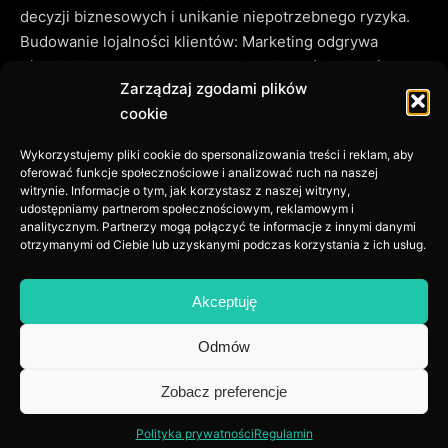
decyzji biznesowych i unikanie niepotrzebnego ryzyka.
Budowanie lojalności klientów: Marketing odgrywa
również istotną rolę w budowaniu lojalności klientów.
Zarządzaj zgodami plików
Poprzez tworzenie wartościowych relacji z klientami,
cookie
dostarczanie wartościowych treści i oferowanie
indywidualnych doświadczeń, firma może utrzymać
Wykorzystujemy pliki cookie do spersonalizowania treści i reklam, aby
lojalność klientów i zwiększyć ich zaangażowanie.
oferować funkcje społecznościowe i analizować ruch na naszej
Długoterminowe relacje z klientami są niezwykle cenne
witrynie. Informacje o tym, jak korzystasz z naszej witryny,
udostępniamy partnerom społecznościowym, reklamowym i
dla rozwoju firmy i generowania powtarzalnych
analitycznym. Partnerzy mogą połączyć te informacje z innymi danymi
sprzedaży. Konkurencyjność na rynku: W obecnych
otrzymanymi od Ciebie lub uzyskanymi podczas korzystania z ich usług.
czasach, rynek jest nasycony różnymi firmami
oferującymi podobne produkty lub usługi. Marketing
Akceptuję
pomaga firmom wyróżnić się na tle konkurencji i zdobyć
przewagę. Poprzez odpowiednie pozycjonowanie marki,
Odmów
komunikację unikalnych korzyści i skuteczne działania
promocyjne, firma może zdobyć większą uwagę klientów
Zobacz preferencje
i zbudować przewagę konkurencyjną. Rynek online staje
Polityka prywatności
Regulamin
się konkurencyjny bardziej niż kiedykolwiek. Dlatego