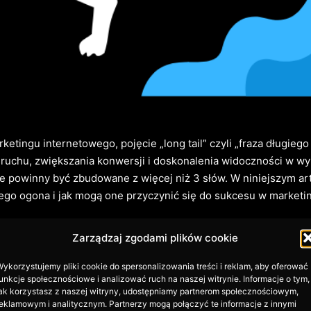
ketingu internetowego, pojęcie „long tail” czyli „fraza długieg
ruchu, zwiększania konwersji i doskonalenia widoczności w wy
e powinny być zbudowane z więcej niż 3 słów. W niniejszym ar
iego ogona i jak mogą one przyczynić się do sukcesu w marketin
ga pozycjonowanie long tail?
Zarządzaj zgodami plików cookie
onowania long tail jest skupienie się na frazach kluczowych, któ
ykorzystujemy pliki cookie do spersonalizowania treści i reklam, aby oferować
yzyjne. Zamiast rywalizować z setkami innych stron o pozycje w
unkcje społecznościowe i analizować ruch na naszej witrynie. Informacje o tym,
nowanie long tail polega na tworzeniu treści i stron, które spe
ak korzystasz z naszej witryny, udostępniamy partnerom społecznościowym,
eklamowym i analitycznym. Partnerzy mogą połączyć te informacje z innymi