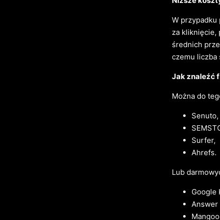
Niższe koszt
W przypadku 
za kliknięcie
średnich prze
czemu liczba 
Jak znaleźć f
Można do tego 
Senuto,
SEMST
Surfer,
Ahrefs.
Lub darmowyc
Google 
Answer 
Mangool