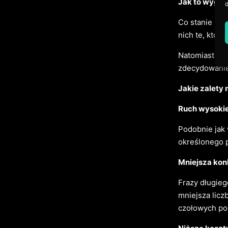
Jak to wyglą
d
Co stanie się
nich te, któr
Natomiast, je
zdecydowanie 
Jakie zalety 
Ruch wysokie
Podobnie jak 
określonego p
Mniejsza kon
Frazy długieg
mniejsza licz
czołowych po