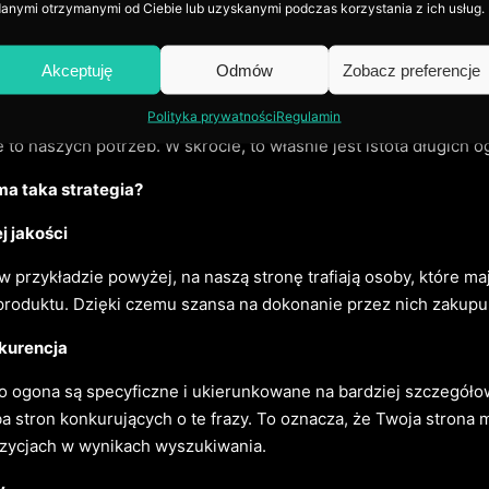
da w praktyce?
anymi otrzymanymi od Ciebie lub uzyskanymi podczas korzystania z ich usług.
 gdy w wyszukiwarce wpiszemy hasło “buty”? Wyświetlą nam si
Akceptuję
Odmów
Zobacz preferencje
ych szukamy? Pewnie nie.
Polityka prywatności
Regulamin
śli celem jest znalezienie damskich butów do biegania i takie h
to naszych potrzeb. W skrócie, to właśnie jest istota długich 
ma taka strategia?
j jakości
w przykładzie powyżej, na naszą stronę trafiają osoby, które m
roduktu. Dzięki czemu szansa na dokonanie przez nich zakupu
kurencja
o ogona są specyficzne i ukierunkowane na bardziej szczegóło
ba stron konkurujących o te frazy. To oznacza, że Twoja strona
zycjach w wynikach wyszukiwania.