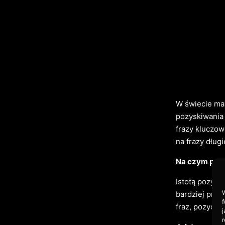
W świecie mar
pozyskiwania 
frazy kluczow
na frazy dług
Na czym pole
Istotą pozycj
W
bardziej prec
f
fraz, pozycjo
j
r