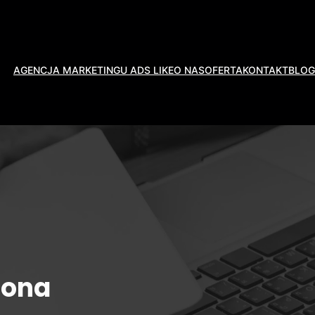
AGENCJA MARKETINGU ADS LIKE
O NAS
OFERTA
KONTAKT
BLOG
gona